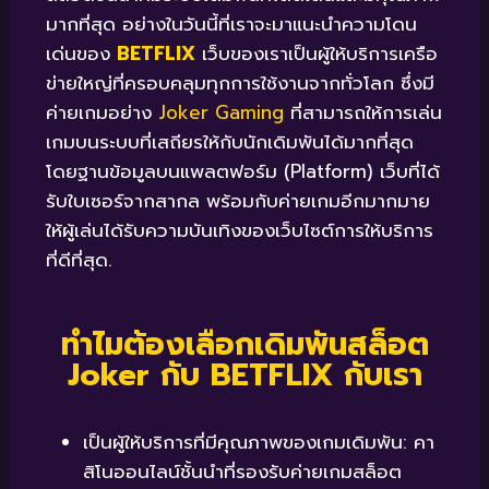
มากที่สุด อย่างในวันนี้ที่เราจะมาแนะนำความโดน
เด่นของ
BETFLIX
เว็บของเราเป็นผู้ให้บริการเครือ
ข่ายใหญ่ที่ครอบคลุมทุกการใช้งานจากทั่วโลก ซึ่งมี
ค่ายเกมอย่าง
Joker Gaming
ที่สามารถให้การเล่น
เกมบนระบบที่เสถียรให้กับนักเดิมพันได้มากที่สุด
โดยฐานข้อมูลบนแพลตฟอร์ม (Platform) เว็บที่ได้
รับใบเซอร์จากสากล พร้อมกับค่ายเกมอีกมากมาย
ให้ผู้เล่นได้รับความบันเทิงของเว็บไซต์การให้บริการ
ที่ดีที่สุด.
ทำไมต้องเลือกเดิมพันสล็อต
Joker กับ BETFLIX กับเรา
เป็นผู้ให้บริการที่มีคุณภาพของเกมเดิมพัน: คา
สิโนออนไลน์ชั้นนำที่รองรับค่ายเกมสล็อต