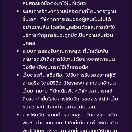
ลิขสิทธิ์แท้ชื่อดังมาไว้ในที่เดียว .
ระบบการรักษาความปลอดภัยที่ได้มาตราฐาน
ชั้นเลิศ: ทำให้ทุกการเดิมของผู้เล่นเป็นไปได้
อย่างราบลื่น โดยข้อมูลส่วนตัวและการเข้าใช้
บริการทำธุรกรรมจะถูกปิดเป็นความลับส่วน
บุคคล.
ระบบการรองรับคุณภาพสูง: ที่นักเดิมพัน
สามารถเข้าถึงการใช้งานได้อย่างง่ายดายบน
มือถือหรืออุปกรณ์อิเล็กทรอนิค.
เว็บตรงที่น่าเชื่อถือ: ได้รับการรับรองจากผู้ใช้
งานจริง โดยมีรีวิว (Review) จากสมาชิกบน
เว็บมากมาย ที่นักเดิมพันหน้าใหม่สามารถเข้า
ถึงและทำมั่นใจในการให้บริการของเราได้ว่าเว็บ
ของเราจะไม่โกงท่านอย่างแน่นนอน.
การให้บริการเกมที่ครอบคลุม: คัดสรรเกมเดิม
พันชั้นนำมากมายมาไว้ในที่เดียว เพื่อให้นักเดิม
พันได้ค้นหาประสบการณ์ที่ตอบโจทย์ให้ได้มาก