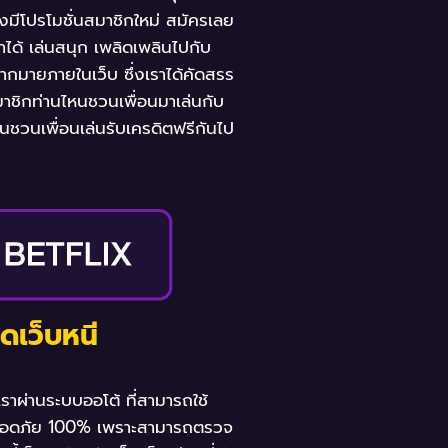
งมีโปรโมชั่นสมาชิกใหม่ สมัครเลย
ราได้ เล่นสนุก เพลิดเพลินไปกับ
มากมายภายในเว็บ ซึ่งเราได้คัดสรร
มาชิกท่านไหนชวนเพื่อนมาเล่นกับ
ั่นชวนเพื่อนเล่นรับเครดิตฟรีกันไป
ดเว็บหนี
ราผ่านระบบออโต้ ที่สามารถใช้
 ปลอดภัย 100% เพราะสามารถตรวจ