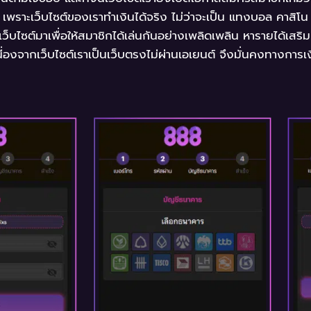
เพราะเว็บไซต์ของเราทำเงินได้จริง ไม่ว่าจะเป็น แทงบอล คาสิโ
็บไซต์มาเพื่อให้สมาชิกได้เล่นกันอย่างเพลิดเพลิน หารายได้เสริม
่องจากเว็บไซต์เราเป็นเว็บตรงไม่ผ่านเอเยนต์ จึงมั่นคงทางก
น