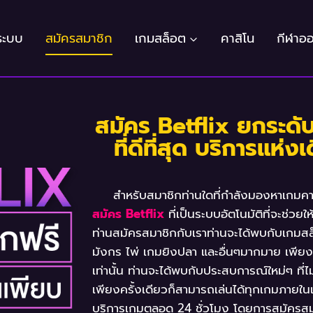
่ระบบ
สมัครสมาชิก
เกมสล็อต
คาสิโน
กีฬาออ
สมัคร Betflix ยกระดั
ที่ดีที่สุด บริการแห่
สำหรับสมาชิกท่านใดที่กำลังมองหาเกมคาสิ
สมัคร Betflix
ที่เป็นระบบอัตโนมัติที่จะช่วยใ
ท่านสมัครสมาชิกกับเราท่านจะได้พบกับเกมสล็
มังกร ไพ่ เกมยิงปลา และอื่นๆมากมาย เพียง
เท่านั้น ท่านจะได้พบกับประสบการณ์ใหม่ๆ ที่ไ
เพียงครั้งเดียวก็สามารถเล่นได้ทุกเกมภายในเว
บริการเกมตลอด 24 ชั่วโมง โดยการสมัครสมาชิก