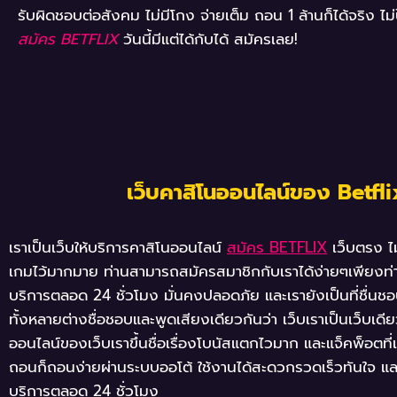
รับผิดชอบต่อสังคม ไม่มีโกง จ่ายเต็ม ถอน 1 ล้านก็ได้จริง ไม่
สมัคร BETFLIX
วันนี้มีแต่ได้กับได้ สมัครเลย!
เว็บคาสิโนออนไลน์ของ Betfli
เราเป็นเว็บให้บริการคาสิโนออนไลน์
สมัคร BETFLIX
เว็บตรง ไม
เกมไว้มากมาย ท่านสามารถสมัครสมาชิกกับเราได้ง่ายๆเพียงท่าน 
บริการตลอด 24 ชั่วโมง มั่นคงปลอดภัย และเรายังเป็นที่ชื่นชอบ
ทั้งหลายต่างชื่อชอบและพูดเสียงเดียวกันว่า เว็บเราเป็นเว็บเดี
ออนไลน์ของเว็บเราขึ้นชื่อเรื่องโบนัสแตกไวมาก และแจ็คพ็อตที
ถอนก็ถอนง่ายผ่านระบบออโต้ ใช้งานได้สะดวกรวดเร็วทันใจ แล
บริการตลอด 24 ชั่วโมง