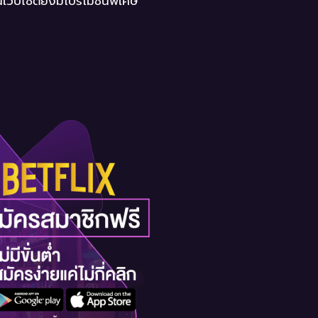
นเว็บไซต์ยังมีโปรโมชั่นพิเศษ