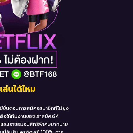
เล่นได้ไหม
มีขั้นตอนการสมัครสมาชิกที่ไม่ยุ่ง
หรือให้ทีมงานของเราสมัครให้
บคุณและเราขอมอบสิทธิพิเศษมากมาย
นนี้ลุ้นรับเครดิตฟรี 100% การ