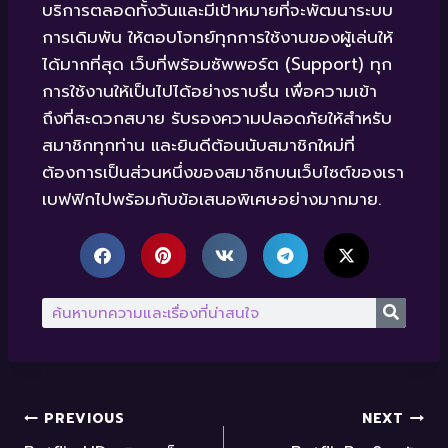
บริการตลอดทั้งวันและมีเป้าหมายที่จะพัฒนาระบบ
การเดิมพัน ให้ตอบโจทย์ทุกการใช้งานของผู้เล่นให้
ได้มากที่สุด เว็บที่พร้อมซัพพอร์ต (Support) ทุก
การใช้งานให้เป็นไปได้อย่างราบรื่น เพื่อความเข้า
ถึงที่สะดวกสบาย รับรองความปลอดภัยให้สำหรับ
สมาชิกทุกท่าน และยินดีต้อนนับสมาชิกใหม่ที่
ต้องการเป็นส่วนหนึ่งของสมาชิกบนเว็บไซต์ของเรา
เบฟฟิกไปพร้อมกับข้อเสนอพิเศษอย่างมากมาย.
PREVIOUS
NEXT