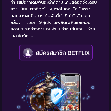
กำไรแม่จากเดิมพันจะต่ำก็ตาม เกมสล็อตจึงได้รับ
ความนิยมมากที่สุดในหมู่คาสิโนออนไลน์ เพราะ
นอกจากจะเป็นการเดิมพันที่ทำเงินได้แล้ว เกม
สล็อตทำช่วยทำให้ผู้ใช้งานเพลิดเพลินและผ่อน
คลายในระหว่างการเดิมพันไม่ว่าจะเล่นเกมในช่วง
เวลาใดก็ตาม.