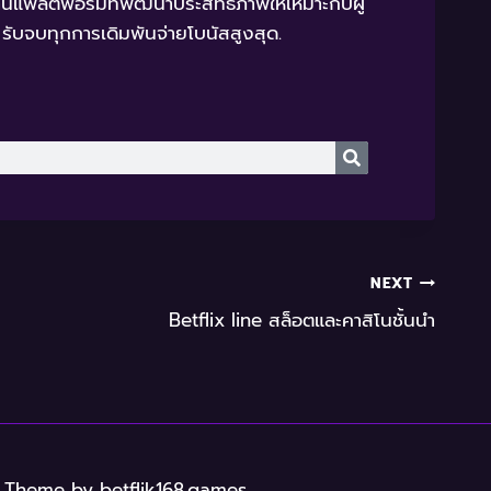
่านแพลตฟอร์มที่พัฒนาประสิทธิภาพให้เหมาะกับผู้
รับจบทุกการเดิมพันจ่ายโบนัสสูงสุด.
NEXT
Betflix line สล็อตและคาสิโนชั้นนำ
P Theme by betflik168.games