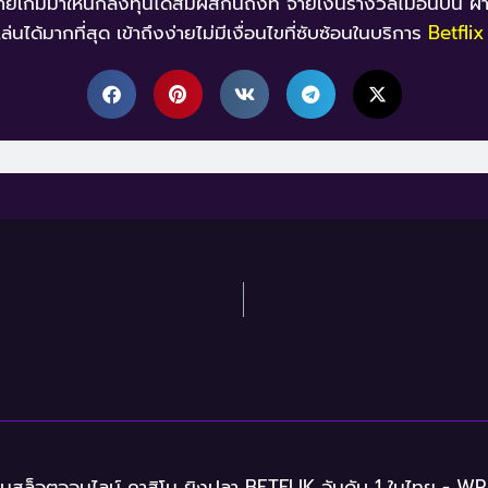
กมมาให้นักลงทุนได้สัมผัสกันถึงที่ จ่ายเงินรางวัลไม่อั้นบน ผ
่นได้มากที่สุด เข้าถึงง่ายไม่มีเงื่อนไขที่ซับซ้อนในบริการ
Betflix
สล็อตออนไลน์ คาสิโน ยิงปลา BETFLIK อันดับ 1 ในไทย - W