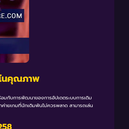
ิโนคุณภาพ
าพร้อมกับการพัฒนาของการอัปเดตระบบการเดิม
กค่ายเกมที่นักเดิมพันไม่ควรพลาด สามารถเล่น
h258