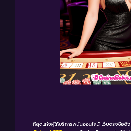
ที่สุดแห่งผู้ให้บริการพนันออนไลน์ เว็บตรงชื่