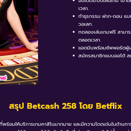
อัปเดตระบบเล่นเกม เข้าเล่น
เวลา.
ทำธุรกรรม ฝาก-ถอน แบบ
วอเลท.
ทดลองเล่นเกมฟรี สามารถซ
ตลอดเวลา.
แอดมินพร้อมซัพพอร์ตผู้
สมัครสมาชิกแบบออโต้ สม
สรุป Betcash 258 โดย Betflix
อดังที่พร้อมให้บริการเกมคาสิโนมากมาย และมีความโดดเด่นในด้าน