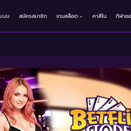
่ระบบ
สมัครสมาชิก
เกมสล็อต
คาสิโน
กีฬาออ