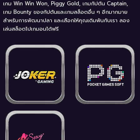
เกม Win Win Won, Piggy Gold, เกมกัปตัน Captain,
เกม Bounty ของกัปตันและเกมสล็อตอื่น ๆ อีกมากมาย
สำหรับการพัฒนาปลา และเลือกให้คุณเดิมพันกับเรา ลอง
เล่นสล็อตโปเกมอนได้ฟรี