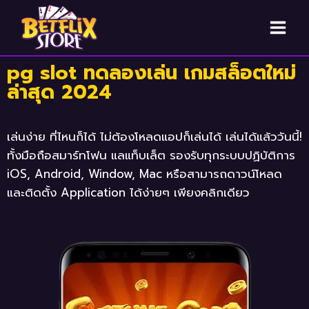
pg slot ทดลองเล่น เกมสล็อตใหม่
ล่าสุด 2024
เล่นง่าย ที่ไหนก็ได้ ไม่ต้องโหลดแอปก็เล่นได้ เล่นได้แล้ววันนี้!
ทั้งมือถือสมาร์ทโฟน แลแท็บเล็ต รองรับทุกระบบปฏิบัติการ
iOS, Android, Window, Mac หรือสามารถดาวน์โหลด
และติดตั้ง Application ได้ง่ายๆ เพียงคลิกเดียว