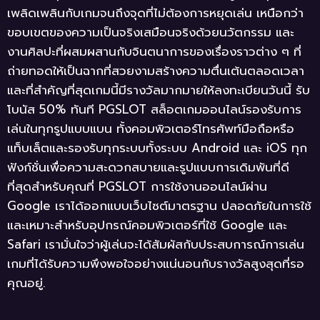
เพลิดเพลินกับเกมจนถึงจุดที่ไม่ต้องการหยุดเล่น เหนือกว่า
ขอบเขตของความเป็นจริงเสมือนจริงด้วยนวัตกรรม และ
งานศิลปะที่ผสมผสานกับจินตนาการของเรื่องราวต่าง ๆ ที่
ถ่ายทอดให้เป็นฉากที่สวยงามสร้างความตื่นเต้นตลอดเวลา
และที่สำคัญที่สุดเกมนี้มีรางวัลมากมายให้ลงทะเบียนวันนี้ รับ
โบนัส 50% ทันที PGSLOT สล็อตเกมออนไลน์รองรับการ
เล่นในทุกรูปแบบแบน ทั้งคอมพิวเตอร์โทรศัพท์มือถือหรือ
แท็บเล็ตและรองรับทุกระบบทั้งระบบ Android และ iOS ทุก
ฟังก์ชั่นเพื่อความสะดวกสบายและรูปแบบการเดิมพันที่ดี
ที่สุดสำหรับคุณที่ PGSLOT การใช้งานออนไลน์ผ่าน
Google เราได้ออกแบบเว็บไซต์มาตรฐาน ปลอดภัยในการใช้
และเหมาะสำหรับอุปกรณ์คอมพิวเตอร์ที่ใช้ Google และ
Safari เรามั่นใจว่าผู้เล่นจะได้สัมผัสกับประสบการณ์การเล่น
เกมที่ได้รับความพึงพอใจอย่างแน่นอนกับรางวัลสูงสุดที่รอ
คุณอยู่.