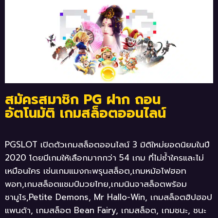
สมัครสมาชิก PG ฝาก ถอน
อัตโนมัติ เกมสล็อตออนไลน์
PGSLOT เปิดตัวเกมสล็อตออนไลน์ 3 มิติใหม่ยอดนิยมในปี
2020 โดยมีเกมให้เลือกมากกว่า 54 เกม ที่ไม่ซ้ำใครและไม่
เหมือนใคร เช่นเกมแมงกะพรุนสล็อต,เกมหม้อไฟฮอท
พอท,เกมสล็อตแชมป์มวยไทย,เกมนินจาสล็อตพร้อม
ซามูไร,Petite Demons, Mr Hallo-Win, เกมสล็อตฮิปฮอป
แพนด้า, เกมสล็อต Bean Fairy, เกมสล็อต, เกมชนะ, ชนะ